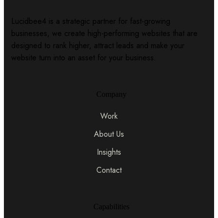
Lucidbee4 is a strategic partner for fast-growing
businesses, we create high-performing websites that are
designed to rank higher, attract leads and make your
website turn into an asset for your business.
Company
Work
About Us
Insights
Contact
Capabilities