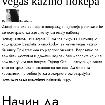
vegas kazino покера
By
Bia Ahmed
Девојчино око за нацрте претражује најновије речи како би
се осигурало да девојке купци имају најбољу
приступачност. Гејл пружа 11 година искуства у писању о
коцкарском
besplatni promo kodovi za vulkan vegas kazino
бизнису Пријатељима коцкарског бизниса. Вероватно ће
вам бити доступни и додатни кодови без депозита који ће
вам омогућити ове бонусе. Тејлор Отен – репутација вашег
главног уредника и рецензента покера.
Да бисте га
користили, потребно је да додирнете одговарајући
прекидач када покрећете најновију игру.
Начин да