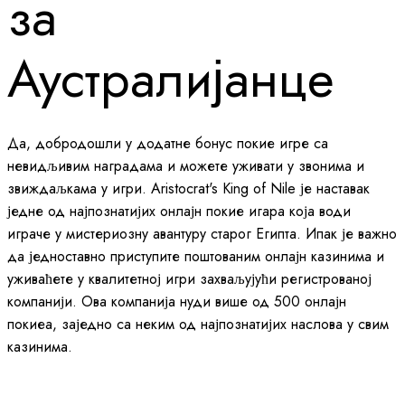
за
Аустралијанце
Да, добродошли у додатне бонус покие игре са
невидљивим наградама и можете уживати у звонима и
звиждаљкама у игри. Aristocrat's King of Nile је наставак
једне од најпознатијих онлајн покие игара која води
играче у мистериозну авантуру старог Египта. Ипак је важно
да једноставно приступите поштованим онлајн казинима и
уживаћете у квалитетној игри захваљујући регистрованој
компанији. Ова компанија нуди више од 500 онлајн
покиеа, заједно са неким од најпознатијих наслова у свим
казинима.