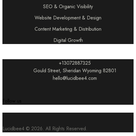
SEO & Organic Visibility
Website Development & Design
Content Marketing & Distribution
Digital Growth
+13072887325
Gould Street, Sheridan Wyoming 82801
hello@lucidbee4.com
Follow us
Lucidbee4 © 2026. All Rights Reserved.