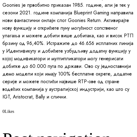
Goonies је првобитно приказан 1985. године, али је тек у
сезони 2021. године компанија Blueprint Gaming направила
нови фантастични онлајн слот Goonies Return. Активирајте
нову функцију и открићете пуну могућност сопственог
улагања и можете добити више добитака, као и висок РТП
брзину од 96,40%. Истражите до 46.656 исплатних линија
у Идентификуту и ​​добићете узбудљиву додатну функцију у
којој модификатори и мултипликатори могу генерисати
добитке до 60.000 пута по држави. Ово су једноставнији
демо модели који имају 100% бесплатне окрете, додатне
серије и можете постићи највише RTP-ове од стране
водећих компанија у аустралијској индустрији, као што су
IGT, Aristocrat, Bally и слични.
0
Likes