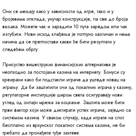
Они се мењају како у зависности од игре, тако и у
бројевима опклада, унутар конструкције, па све до броја
ваљака. Можете чак и зарадити 10 пута заредом или чак
изгубити. Нови исход клађења је потпуно хаотичан и нема
начина да се претпостави какви ће бити резултати у
следећем обрту.
Присуство вишеструких финансијских алтернатива је
неопходно за постојање казина на интернету. Бонуси су
креирани како би подстакли играче да уштеде новац на
игрању. Да би заштитили очи од локалних играча у казину,
регулаторне институције широм света осигуравају нови
углед од онлајн мрежа за коцкање. Заштита може бити
први фактор који може диктирати успех играча, заједно са
системом казина. У сваком случају, када играте на слот
бесплатно из врхунског локалног система казина, не би
требало да пронађете туђе захтеве.