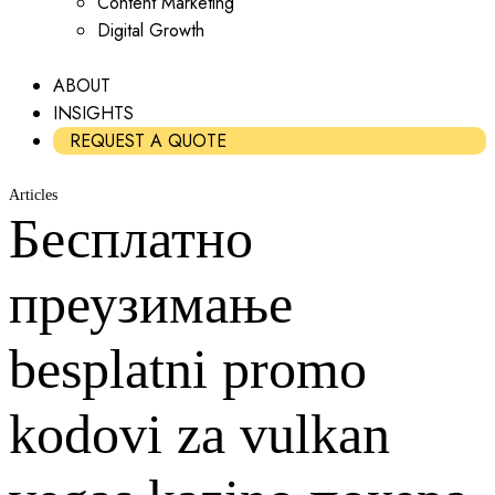
Content Marketing
Digital Growth
ABOUT
INSIGHTS
REQUEST A QUOTE
Articles
Бесплатно
преузимање
besplatni promo
kodovi za vulkan