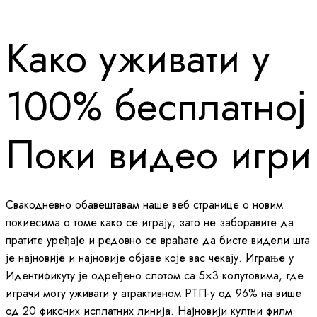
Како уживати у
100% бесплатној
Поки видео игри
Свакодневно обавештавам наше веб странице о новим
покиесима о томе како се играју, зато не заборавите да
пратите уређаје и редовно се враћате да бисте видели шта
је најновије и најновије објаве које вас чекају. Играње у
Идентификуту је одређено слотом са 5×3 колутовима, где
играчи могу уживати у атрактивном РТП-у од 96% на више
од 20 фиксних исплатних линија. Најновији култни филм